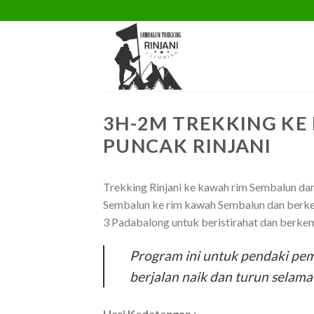
Skip
to
content
3H-2M TREKKING K
PUNCAK RINJANI
Trekking Rinjani ke kawah rim Sembalun dan
Sembalun ke rim kawah Sembalun dan berkema
3 Padabalong untuk beristirahat dan berkema
Program ini untuk pendaki pe
berjalan naik dan turun selama 
Hari Kedatangan :