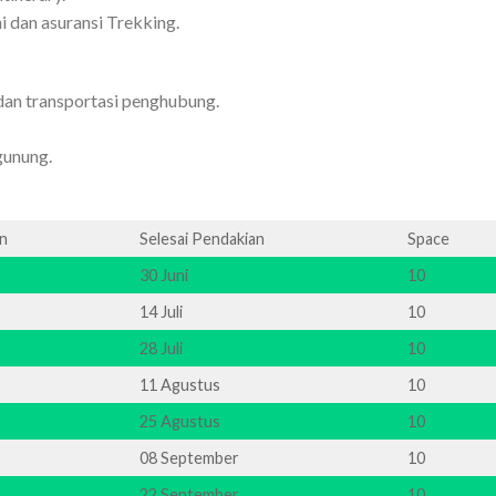
 dan asuransi Trekking.
dan transportasi penghubung.
gunung.
an
Selesai Pendakian
Space
30 Juni
10
14 Juli
10
28 Juli
10
11 Agustus
10
25 Agustus
10
08 September
10
22 September
10