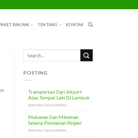
PAKET RINJANI
TENTANG
KONTAK
POSTING
os
Transportasi Dari Airport
Atau Tempat Lain Di Lombok
pada
Komentar Dinonaktifkan
Transportasi
Dari
Makanan Dan Minuman
Airport
Selama Pendakian Rinjani
Atau
pada
Komentar Dinonaktifkan
Tempat
Makanan
Lain