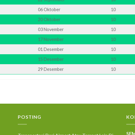
06 Oktober
10
20 Oktober
10
03 November
10
17 November
10
01 Desember
10
15 Desember
10
29 Desember
10
POSTING
KO
SEM