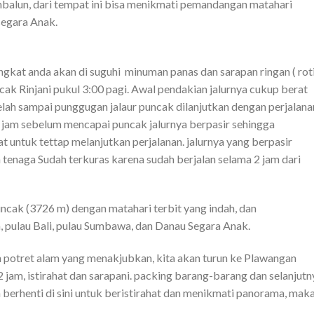
balun, dari tempat ini bisa menikmati pemandangan matahari
segara Anak.
ngkat anda akan di suguhi minuman panas dan sarapan ringan ( rot
ak Rinjani pukul 3:00 pagi. Awal pendakian jalurnya cukup berat
lah sampai punggugan jalaur puncak dilanjutkan dengan perjalana
u jam sebelum mencapai puncak jalurnya berpasir sehingga
untuk tettap melanjutkan perjalanan. jalurnya yang berpasir
 tenaga Sudah terkuras karena sudah berjalan selama 2 jam dari
uncak (3726 m) dengan matahari terbit yang indah, dan
 pulau Bali, pulau Sumbawa, dan Danau Segara Anak.
potret alam yang menakjubkan, kita akan turun ke Plawangan
am, istirahat dan sarapani. packing barang-barang dan selanjutn
 berhenti di sini untuk beristirahat dan menikmati panorama, mak