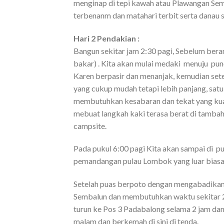
menginap di tepi kawah atau Plawangan Sem
terbenanm dan matahari terbit serta danau 
Hari 2 Pendakian :
Bangun sekitar jam 2:30 pagi, Sebelum bera
bakar) . Kita akan mulai medaki menuju punc
Karen berpasir dan menanjak, kemudian sete
yang cukup mudah tetapi lebih panjang, sat
membutuhkan kesabaran dan tekat yang kuat 
mebuat langkah kaki terasa berat di tambah
campsite.
Pada pukul 6:00 pagi Kita akan sampai di p
pemandangan pulau Lombok yang luar biasa,
Setelah puas berpoto dengan mengabadikan 
Sembalun dan membutuhkan waktu sekitar 2 j
turun ke Pos 3 Padabalong selama 2 jam dan
malam dan berkemah di sini di tenda.