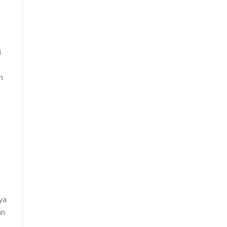
i
n
ya
an