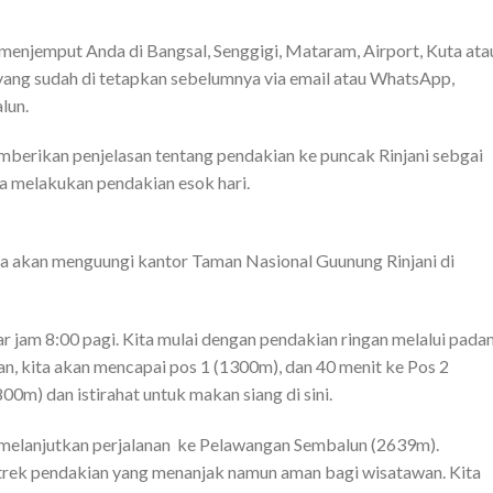
 menjemput Anda di Bangsal, Senggigi, Mataram, Airport, Kuta ata
yang sudah di tetapkan sebelumnya via email atau WhatsApp,
lun.
erikan penjelasan tentang pendakian ke puncak Rinjani sebgai
a melakukan pendakian esok hari.
ita akan menguungi kantor Taman Nasional Guunung Rinjani di
r jam 8:00 pagi. Kita mulai dengan pendakian ringan melalui pada
lan, kita akan mencapai pos 1 (1300m), dan 40 menit ke Pos 2
00m) dan istirahat untuk makan siang di sini.
an melanjutkan perjalanan ke Pelawangan Sembalun (2639m).
trek pendakian yang menanjak namun aman bagi wisatawan. Kita