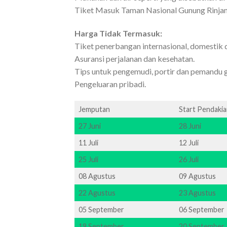
Tiket Masuk Taman Nasional Gunung Rinjani
Harga Tidak Termasuk:
Tiket penerbangan internasional, domestik 
Asuransi perjalanan dan kesehatan.
Tips untuk pengemudi, portir dan pemandu 
Pengeluaran pribadi.
Jemputan
Start Pendaki
27 Juni
28 Juni
11 Juli
12 Juli
25 Juli
26 Juli
08 Agustus
09 Agustus
22 Agustus
23 Agustus
05 September
06 September
19 September
20 September