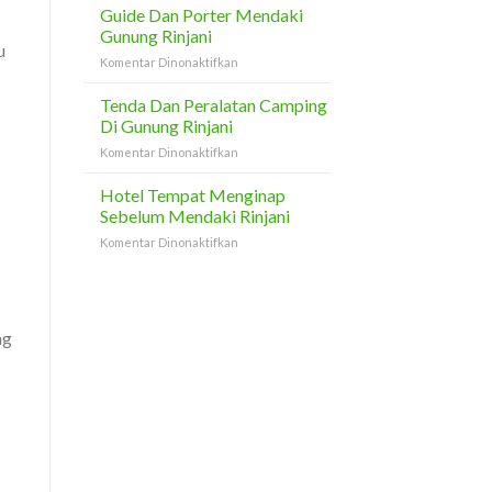
Dan
Guide Dan Porter Mendaki
Di
Minuman
Lombok
Gunung Rinjani
Selama
u
pada
Komentar Dinonaktifkan
Pendakian
Guide
Rinjani
Dan
Tenda Dan Peralatan Camping
Porter
Di Gunung Rinjani
Mendaki
pada
Komentar Dinonaktifkan
Gunung
Tenda
Rinjani
Dan
Hotel Tempat Menginap
Peralatan
Sebelum Mendaki Rinjani
Camping
pada
Komentar Dinonaktifkan
Di
Hotel
Gunung
Tempat
Rinjani
Menginap
Sebelum
Mendaki
ng
Rinjani