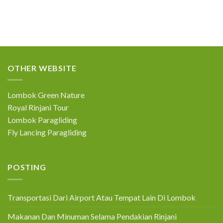
Hotel
Di
Tempat
Gunung
Menginap
Rinjani
Sebelum
Mendaki
Rinjani
OTHER WEBSITE
Lombok Green Nature
Royal Rinjani Tour
Lombok Paragliding
Fly Lancing Paragliding
POSTING
Transportasi Dari Airport Atau Tempat Lain Di Lombok
Makanan Dan Minuman Selama Pendakian Rinjani