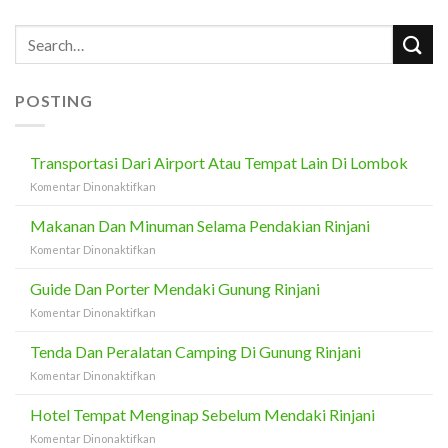
POSTING
Transportasi Dari Airport Atau Tempat Lain Di Lombok
pada
Komentar Dinonaktifkan
Transportasi
Dari
Makanan Dan Minuman Selama Pendakian Rinjani
Airport
pada
Komentar Dinonaktifkan
Atau
Makanan
Tempat
Dan
Guide Dan Porter Mendaki Gunung Rinjani
Lain
Minuman
Di
pada
Komentar Dinonaktifkan
Selama
Lombok
Guide
Pendakian
Dan
Tenda Dan Peralatan Camping Di Gunung Rinjani
Rinjani
Porter
pada
Komentar Dinonaktifkan
Mendaki
Tenda
Gunung
Dan
Hotel Tempat Menginap Sebelum Mendaki Rinjani
Rinjani
Peralatan
pada
Komentar Dinonaktifkan
Camping