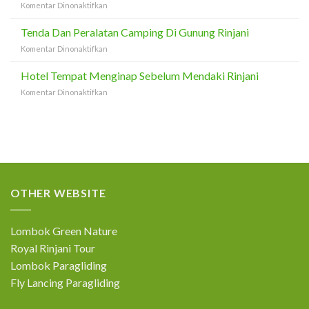
pada
Komentar Dinonaktifkan
Selama
Lombok
Guide
Pendakian
Dan
Tenda Dan Peralatan Camping Di Gunung Rinjani
Rinjani
Porter
pada
Komentar Dinonaktifkan
Mendaki
Tenda
Gunung
Dan
Hotel Tempat Menginap Sebelum Mendaki Rinjani
Rinjani
Peralatan
pada
Komentar Dinonaktifkan
Camping
Hotel
Di
Tempat
Gunung
Menginap
Rinjani
Sebelum
Mendaki
Rinjani
OTHER WEBSITE
Lombok Green Nature
Royal Rinjani Tour
Lombok Paragliding
Fly Lancing Paragliding