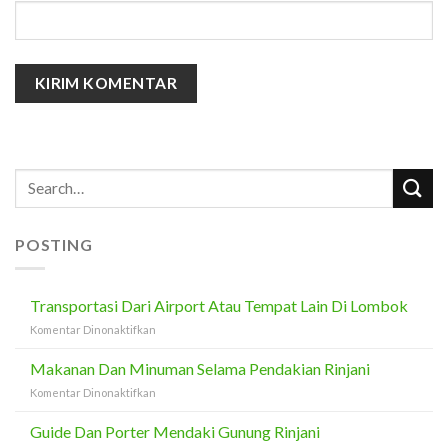
POSTING
Transportasi Dari Airport Atau Tempat Lain Di Lombok
pada
Komentar Dinonaktifkan
Transportasi
Dari
Makanan Dan Minuman Selama Pendakian Rinjani
Airport
pada
Komentar Dinonaktifkan
Atau
Makanan
Tempat
Dan
Guide Dan Porter Mendaki Gunung Rinjani
Lain
Minuman
Di